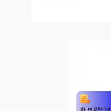
센터도 비용 효율화를 꾀해야 한다는거죠. 어떤 
도움돼요
스크랩
효율 전략 이런 측면도 나올 수 있겠네요  카드사 -
단순 결제 데이터로만 성장할 수 없으니, 자동차
데요,  이러한 새로운 영역에 가기 위해서는 고
엇을 샀는지 가르쳐주지만, 상담 데이터는 무엇,
어서, 상담 운영 센터의 데이터가 중요하다고 하
리 센터의 원천이라고 하네요, - 이 관점만 알고
가 해당 직무를 해본 건 아니고, 다른 지인과 지인
고객이 연결전에 끊어버리는 비율. FCR : 첫 해
효용성) = 요일, 시간대, 시즌별 인입량을 예측해
 운영 효율·비용 관점

"상담 인입량이 급증하는 시즌에 인력을 늘리지 
"상담센터 운영 비용을 20% 절감하면서 고객만
"평균처리시간과 첫콜해결률이 상충할 때 어느 쪽을
"AI 상담사를 어느 업무부터 도입할지 우선순위
"AI 챗봇 도입 후 고객 불만이 오히려 늘었다. 