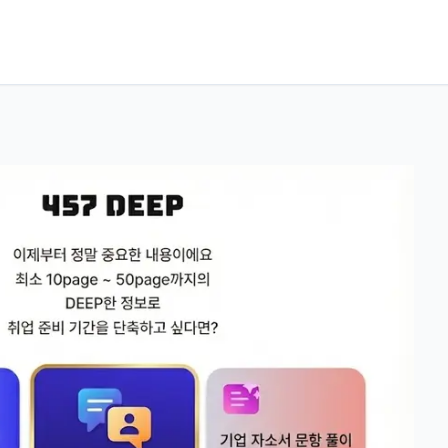
이슈를 보면, 이렇게 연결을 해서 꼭 사고를 해보셔야 합니다. PT 과제로
 늘 화두는 데이터, ai

 금융이나, 구독, 데이터 사업등 기존 결제 영역이 아닌 다른 영역으로 
객 voc가 절대적이라 상담 운영 센터의 역할이 중요합니다. 예를 들어, 결
 왜 불편한지를 보여주니까요. 지인 말로는 예쩐에는 음성 텍스트와 TA 
네요. 즉, 예전에 상담 운영 센터가 비용 센터라는 관점이었다면, 이제는
 가셔도면접관 지리게 할 수 있다는 지인의 조언이 있었습니다.  유념해야 
을 통해 물어보았는데, 평균 처리 시간 : 한 콜을 처리하는 데 걸리는 시간, 
결 콜 - 고객 만족도 상담사 가독률, 준수율, 이직율, 콜 예측 정확도 (운
 인력 배치  그리고 나올 수 있을 것 같은 PT면접 문제라면,

않고 대응할 방안을 제시하라"

족도는 유지하는 방안"

 우선할 것인가"  AI·디지털 전환]

를 정하고 근거를 제시하라"

원인과 개선안은?"  데이터 인사이트 도출
