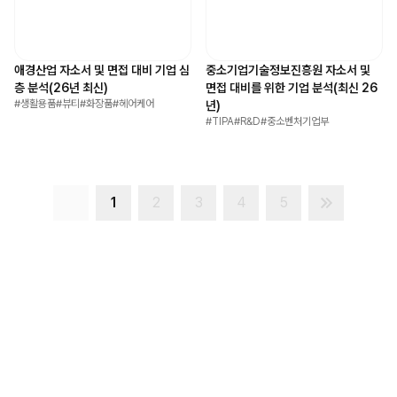
애경산업 자소서 및 면접 대비 기업 심
중소기업기술정보진흥원 자소서 및
층 분석(26년 최신)
면접 대비를 위한 기업 분석(최신 26
#
생활용품
#
뷰티
#
화장품
#
헤어케어
년)
#
TIPA
#
R&D
#
중소벤처기업부
1
2
3
4
5