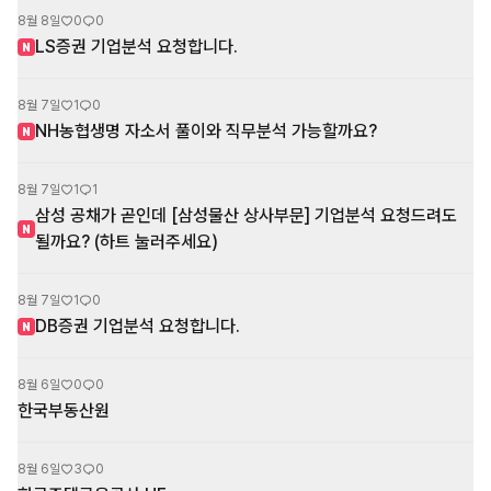
8월 8일
0
0
LS증권 기업분석 요청합니다.
N
8월 7일
1
0
NH농협생명 자소서 풀이와 직무분석 가능할까요?
N
8월 7일
1
1
삼성 공채가 곧인데 [삼성물산 상사부문] 기업분석 요청드려도
N
될까요? (하트 눌러주세요)
8월 7일
1
0
DB증권 기업분석 요청합니다.
N
8월 6일
0
0
한국부동산원
8월 6일
3
0