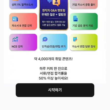
정도

상품성,수익성 분석: 보수책정, 경쟁사 동일 테마 상품과 
비교, AUM 추정. 여기서 신입이라면 경쟁사 보수율 비
교표, 예상 AUM 추정 보조 정도 이 정도 일 거 같고요. 
유관 부서는 운용팀이 핵심 파트너인데, 상품전략이 기획
한 ETF를 실제로 굴리는 곳이죠, 뭐 예를 들면, 이런 지
수,전략 가능하냐를 협의. 패시브/액티브/채권 운용역과 
상시 소통해야 하고,

법인영업 홀세일: 상품전략은 이들에게 세일즈 자료를 제
공.

지수산출기관,거래소: 신규 지수 개발, 상장 심사. 등외부
지만 상시 협업 대상.

시작하기
오퍼레이션 출신

마케팅 준비를 안 했다고 걱정하시는데, 솔직히 오퍼레이
션 백그라운드가 상품전략에서 빛을 발휘할 수도 있을 거 