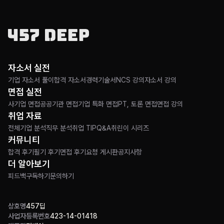
자소서 실전
기업 자소서 풀이
합격 자소서
경력기술서
NCS 강의
자소서 강의
면접 실전
사기업 면접
공공기관 면접
기업 특화 면접
PT, 토론 면접
면접 강의
취업 자료
전체
기업 분석
직무 분석
취업 TIP
Q&A
취린이 시리즈
커뮤니티
합격 후기
필기 후기
면접 후기
요청 게시판
공지사항
더 알아보기
피드백
구독하기
문의하기
상호명
457딥
사업자등록번호
423-14-01418