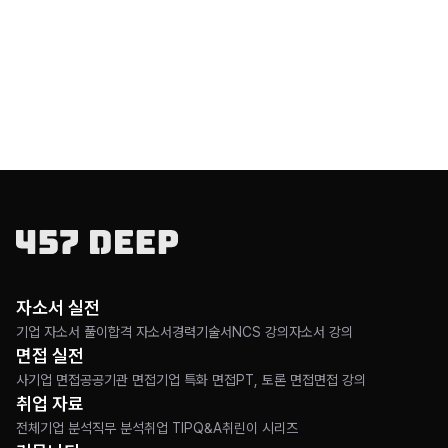
자소서 실전
기업 자소서 풀이
합격 자소서
경력기술서
NCS 강의
자소서 강의
면접 실전
사기업 면접
공공기관 면접
기업 특화 면접
PT, 토론 면접
면접 강의
취업 자료
전체
기업 분석
직무 분석
취업 TIP
Q&A
취린이 시리즈