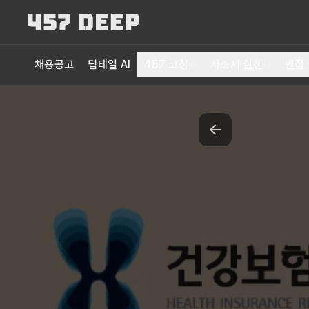
채용공고
딥테일 AI
457 코칭
자소서 실전
면접