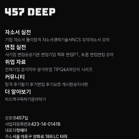
자소서 실전
기업 자소서 풀이
합격 자소서
경력기술서
NCS 강의
자소서 강의
면접 실전
사기업 면접
공공기관 면접
기업 특화 면접
PT, 토론 면접
면접 강의
취업 자료
전체
기업 분석
직무 분석
취업 TIP
Q&A
취린이 시리즈
커뮤니티
합격 후기
필기 후기
면접 후기
요청 게시판
공지사항
더 알아보기
피드백
구독하기
문의하기
상호명
457딥
사업자등록번호
423-14-01418
대표자
정재이
주소
서울 마포구 양화로 186 LC 타워