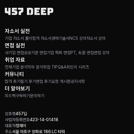
자소서 실전
기업 자소서 풀이
합격 자소서
경력기술서
NCS 강의
자소서 강의
면접 실전
사기업 면접
공공기관 면접
기업 특화 면접
PT, 토론 면접
면접 강의
취업 자료
전체
기업 분석
직무 분석
취업 TIP
Q&A
취린이 시리즈
커뮤니티
합격 후기
필기 후기
면접 후기
요청 게시판
공지사항
더 알아보기
피드백
구독하기
문의하기
상호명
457딥
사업자등록번호
423-14-01418
대표자
정재이
주소
서울 마포구 양화로 186 LC 타워