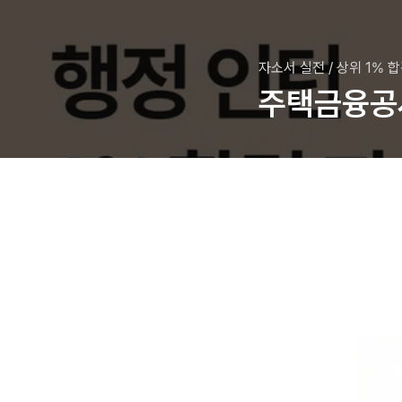
자소서 실전
/
상위 1% 
주택금융공사