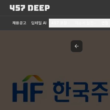
채용공고
딥테일 AI
457 코칭
자소서 실전
면접