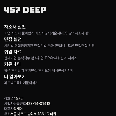
자소서 실전
기업 자소서 풀이
합격 자소서
경력기술서
NCS 강의
자소서 강의
면접 실전
사기업 면접
공공기관 면접
기업 특화 면접
PT, 토론 면접
면접 강의
취업 자료
전체
기업 분석
직무 분석
취업 TIP
Q&A
취린이 시리즈
커뮤니티
합격 후기
필기 후기
면접 후기
요청 게시판
공지사항
더 알아보기
피드백
구독하기
문의하기
상호명
457딥
사업자등록번호
423-14-01418
대표자
정재이
주소
서울 마포구 양화로 186 LC 타워