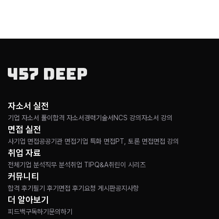
자소서 실전
기업 자소서 풀이
합격 자소서
경력기술서
NCS 강의
자소서 강의
면접 실전
사기업 면접
공공기관 면접
기업 특화 면접
PT, 토론 면접
면접 강의
취업 자료
전체
기업 분석
직무 분석
취업 TIP
Q&A
취린이 시리즈
커뮤니티
합격 후기
필기 후기
면접 후기
요청 게시판
공지사항
더 알아보기
피드백
구독하기
문의하기