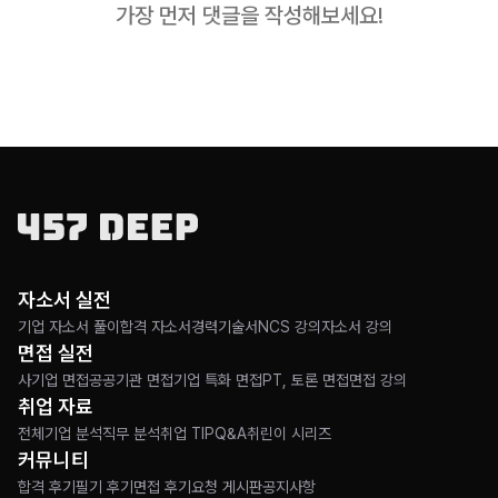
가장 먼저 댓글을 작성해보세요!
자소서 실전
기업 자소서 풀이
합격 자소서
경력기술서
NCS 강의
자소서 강의
면접 실전
사기업 면접
공공기관 면접
기업 특화 면접
PT, 토론 면접
면접 강의
취업 자료
전체
기업 분석
직무 분석
취업 TIP
Q&A
취린이 시리즈
커뮤니티
합격 후기
필기 후기
면접 후기
요청 게시판
공지사항