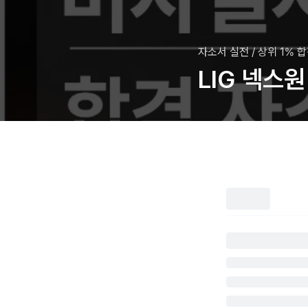
자소서 실전
/
상위 1% 
LIG 넥스