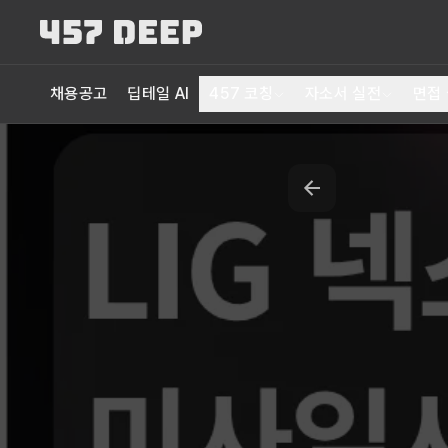
채용공고
딥테일 AI
457 코칭
자소서 실전
면접