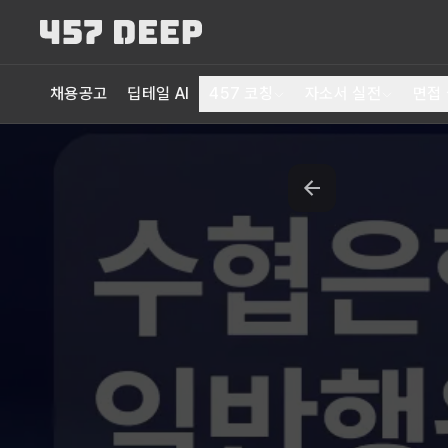
채용공고
딥테일 AI
457 코칭
자소서 실전
면접