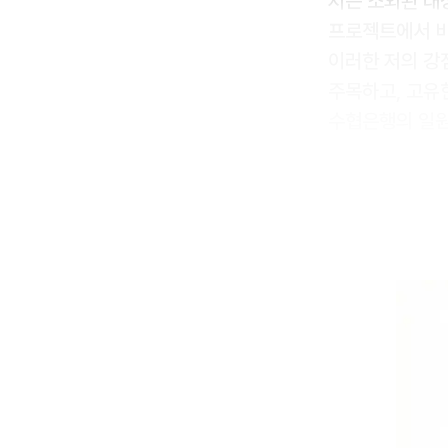
저는 소외된 대상
프로젝트에서 비
이러한 저의 강
주목하고, 고유
수협은행의 일원