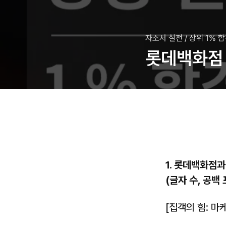
자소서 실전
/
상위 1% 
롯데백화점 
1. 롯데백화점
(글자 수, 공백 
[집객의 힘: 마