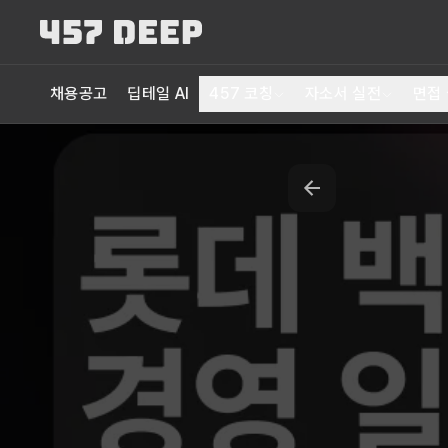
채용공고
딥테일 AI
457 코칭
자소서 실전
면접