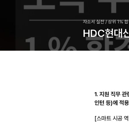
자소서 실전
/
상위 1% 
HDC현대산
1. 지원 직무 
인턴 등)에 적용
[스마트 시공 역