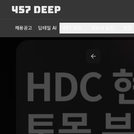
채용공고
딥테일 AI
457 코칭
자소서 실전
면접