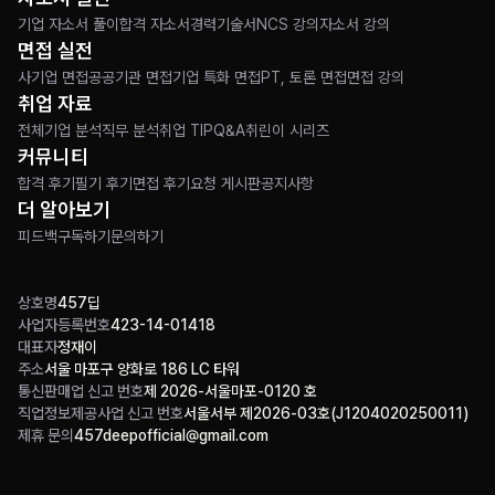
기업 자소서 풀이
합격 자소서
경력기술서
NCS 강의
자소서 강의
면접 실전
사기업 면접
공공기관 면접
기업 특화 면접
PT, 토론 면접
면접 강의
취업 자료
전체
기업 분석
직무 분석
취업 TIP
Q&A
취린이 시리즈
커뮤니티
합격 후기
필기 후기
면접 후기
요청 게시판
공지사항
더 알아보기
피드백
구독하기
문의하기
상호명
457딥
사업자등록번호
423-14-01418
대표자
정재이
주소
서울 마포구 양화로 186 LC 타워
통신판매업 신고 번호
제 2026-서울마포-0120 호
직업정보제공사업 신고 번호
서울서부 제2026-03호(J1204020250011)
제휴 문의
457deepofficial@gmail.com