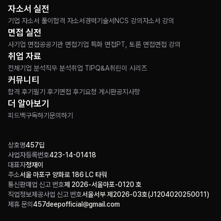
자소서 실전
기업 자소서 풀이
합격 자소서
경력기술서
NCS 강의
자소서 강의
면접 실전
사기업 면접
공공기관 면접
기업 특화 면접
PT, 토론 면접
면접 강의
취업 자료
전체
기업 분석
직무 분석
취업 TIP
Q&A
취린이 시리즈
커뮤니티
합격 후기
필기 후기
면접 후기
요청 게시판
공지사항
더 알아보기
피드백
구독하기
문의하기
상호명
457딥
사업자등록번호
423-14-01418
대표자
정재이
주소
서울 마포구 양화로 186 LC 타워
통신판매업 신고 번호
제 2026-서울마포-0120 호
직업정보제공사업 신고 번호
서울서부 제2026-03호(J1204020250011)
제휴 문의
457deepofficial@gmail.com