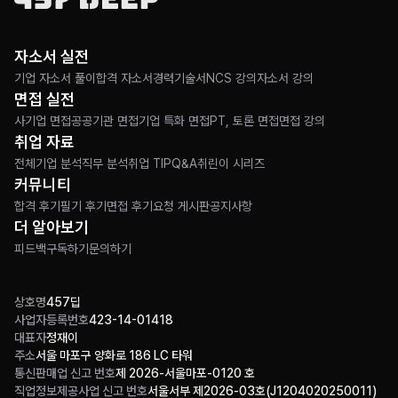
자소서 실전
기업 자소서 풀이
합격 자소서
경력기술서
NCS 강의
자소서 강의
면접 실전
사기업 면접
공공기관 면접
기업 특화 면접
PT, 토론 면접
면접 강의
취업 자료
전체
기업 분석
직무 분석
취업 TIP
Q&A
취린이 시리즈
커뮤니티
합격 후기
필기 후기
면접 후기
요청 게시판
공지사항
더 알아보기
피드백
구독하기
문의하기
상호명
457딥
사업자등록번호
423-14-01418
대표자
정재이
주소
서울 마포구 양화로 186 LC 타워
통신판매업 신고 번호
제 2026-서울마포-0120 호
직업정보제공사업 신고 번호
서울서부 제2026-03호(J1204020250011)