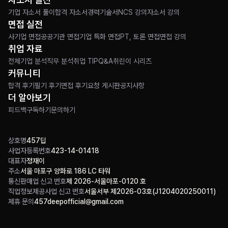
기업 자소서 풀이
합격 자소서
경력기술서
NCS 강의
자소서 강의
면접 실전
사기업 면접
공공기관 면접
기업 특화 면접
PT, 토론 면접
면접 강의
취업 자료
전체
기업 분석
직무 분석
취업 TIP
Q&A
취린이 시리즈
커뮤니티
합격 후기
필기 후기
면접 후기
요청 게시판
공지사항
더 알아보기
피드백
구독하기
문의하기
상호명
457딥
사업자등록번호
423-14-01418
대표자
정재이
주소
서울 마포구 양화로 186 LC 타워
통신판매업 신고 번호
제 2026-서울마포-0120 호
직업정보제공사업 신고 번호
서울서부 제2026-03호(J1204020250011)
제휴 문의
457deepofficial@gmail.com