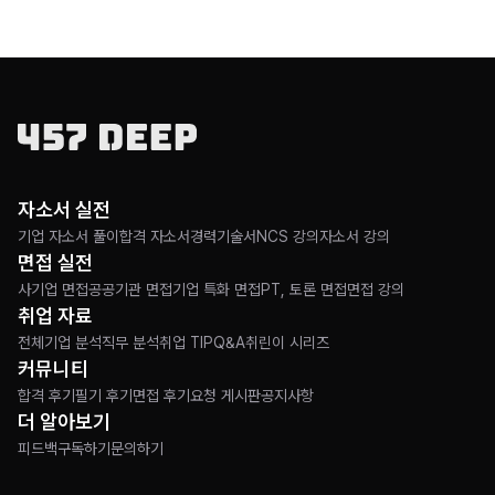
자소서 실전
기업 자소서 풀이
합격 자소서
경력기술서
NCS 강의
자소서 강의
면접 실전
사기업 면접
공공기관 면접
기업 특화 면접
PT, 토론 면접
면접 강의
취업 자료
전체
기업 분석
직무 분석
취업 TIP
Q&A
취린이 시리즈
커뮤니티
합격 후기
필기 후기
면접 후기
요청 게시판
공지사항
더 알아보기
피드백
구독하기
문의하기