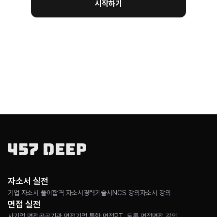
시작하기
자소서 실전
기업 자소서 풀이
합격 자소서
경력기술서
NCS 강의
자소서 강의
면접 실전
사기업 면접
공공기관 면접
기업 특화 면접
PT, 토론 면접
면접 강의