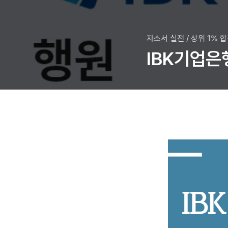
자소서 실전
/
상위 1% 
IBK기업은