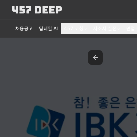
채용공고
딥테일 AI
457 코칭
자소서 실전
면접