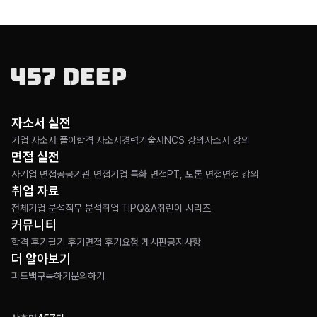
자소서 실전
기업 자소서 풀이
합격 자소서
경력기술서
NCS 강의
자소서 강의
면접 실전
사기업 면접
공공기관 면접
기업 특화 면접
PT, 토론 면접
면접 강의
취업 자료
전체
기업 분석
직무 분석
취업 TIP
Q&A
취린이 시리즈
커뮤니티
합격 후기
필기 후기
면접 후기
요청 게시판
공지사항
더 알아보기
피드백
구독하기
문의하기