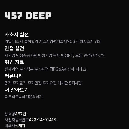
자소서 실전
기업 자소서 풀이
합격 자소서
경력기술서
NCS 강의
자소서 강의
면접 실전
사기업 면접
공공기관 면접
기업 특화 면접
PT, 토론 면접
면접 강의
취업 자료
전체
기업 분석
직무 분석
취업 TIP
Q&A
취린이 시리즈
커뮤니티
합격 후기
필기 후기
면접 후기
요청 게시판
공지사항
더 알아보기
피드백
구독하기
문의하기
상호명
457딥
사업자등록번호
423-14-01418
대표자
정재이