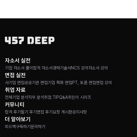
자소서 실전
기업 자소서 풀이
합격 자소서
경력기술서
NCS 강의
자소서 강의
면접 실전
사기업 면접
공공기관 면접
기업 특화 면접
PT, 토론 면접
면접 강의
취업 자료
전체
기업 분석
직무 분석
취업 TIP
Q&A
취린이 시리즈
커뮤니티
합격 후기
필기 후기
면접 후기
요청 게시판
공지사항
더 알아보기
피드백
구독하기
문의하기