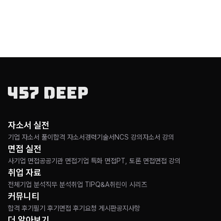
자소서 실전
기업 자소서 풀이
합격 자소서
경력기술서
NCS 강의
자소서 강의
면접 실전
사기업 면접
공공기관 면접
기업 특화 면접
PT, 토론 면접
면접 강의
취업 자료
전체
기업 분석
직무 분석
취업 TIP
Q&A
취린이 시리즈
커뮤니티
합격 후기
필기 후기
면접 후기
요청 게시판
공지사항
더 알아보기