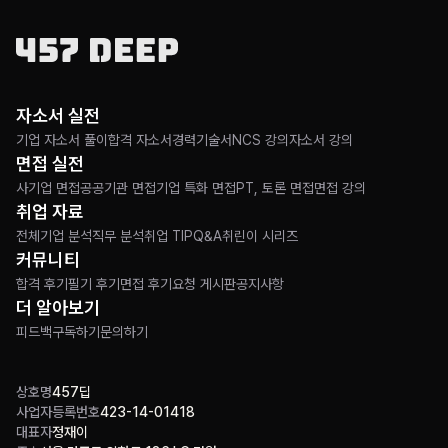
자소서 실전
기업 자소서 풀이
합격 자소서
경력기술서
NCS 강의
자소서 강의
면접 실전
사기업 면접
공공기관 면접
기업 특화 면접
PT, 토론 면접
면접 강의
취업 자료
전체
기업 분석
직무 분석
취업 TIP
Q&A
취린이 시리즈
커뮤니티
합격 후기
필기 후기
면접 후기
요청 게시판
공지사항
더 알아보기
피드백
구독하기
문의하기
상호명
457딥
사업자등록번호
423-14-01418
대표자
정재이