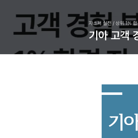
자소서 실전
/
상위 1% 
기아 고객 