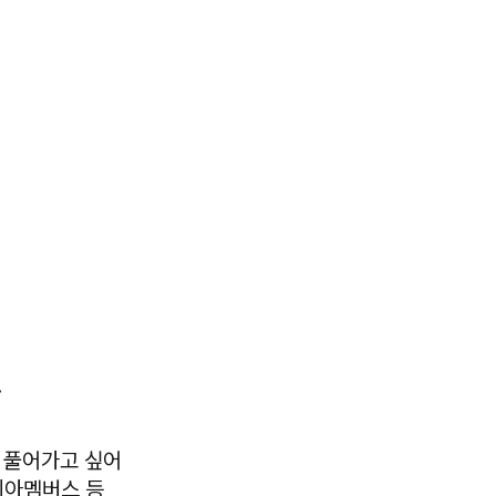
.
께 풀어가고 싶어
기아멤버스 등