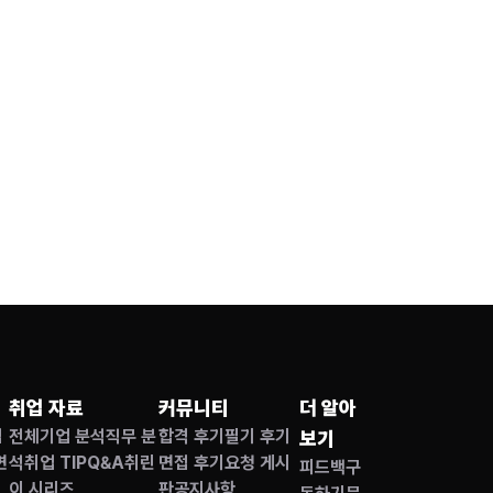
취업 자료
커뮤니티
더 알아
접
전체
기업 분석
직무 분
합격 후기
필기 후기
보기
면
석
취업 TIP
Q&A
취린
면접 후기
요청 게시
피드백
구
이 시리즈
판
공지사항