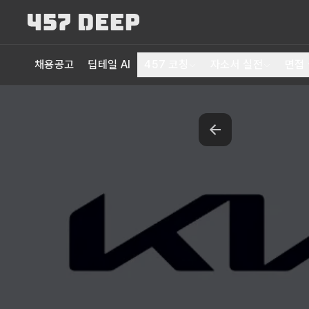
채용공고
딥테일 AI
457 코칭
자소서 실전
면접