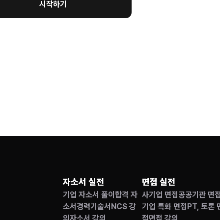
시작하기
자소서 실전
면접 실전
기업 자소서 풀이
합격 자
사기업 면접
공공기관 면
소서
경력기술서
NCS 강
기업 특화 면접
PT, 토론 
의
자소서 강의
접
면접 강의