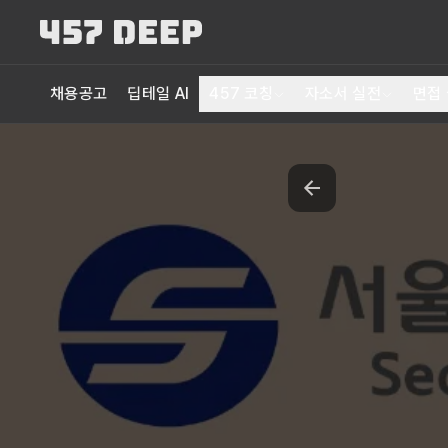
채용공고
딥테일 AI
457 코칭
자소서 실전
면접