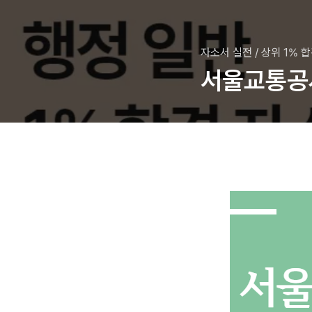
자소서 실전
/
상위 1% 
서울교통공사