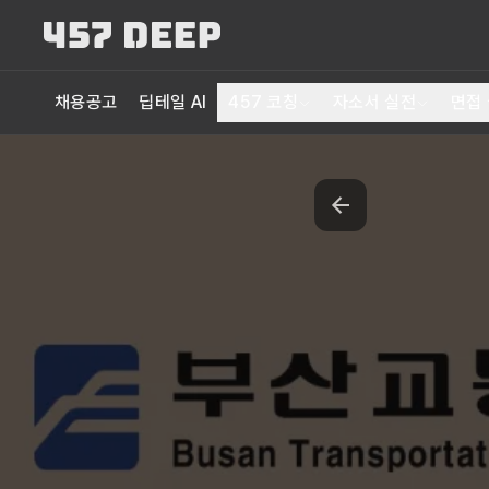
채용공고
딥테일 AI
457 코칭
자소서 실전
면접