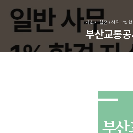
자소서 실전
/
상위 1% 
부산교통공사