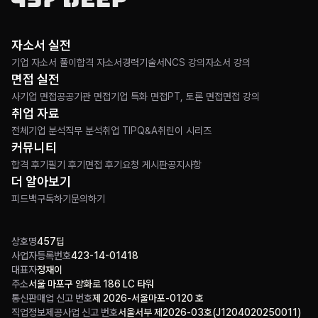
자소서 실전
기업 자소서 풀이
합격 자소서
경력기술서
NCS 강의
자소서 강의
면접 실전
사기업 면접
공공기관 면접
기업 특화 면접
PT, 토론 면접
면접 강의
취업 자료
전체
기업 분석
직무 분석
취업 TIP
Q&A
취린이 시리즈
커뮤니티
합격 후기
필기 후기
면접 후기
요청 게시판
공지사항
더 알아보기
피드백
구독하기
문의하기
상호명
457딥
사업자등록번호
423-14-01418
대표자
정재이
주소
서울 마포구 양화로 186 LC 타워
통신판매업 신고 번호
제 2026-서울마포-0120 호
직업정보제공사업 신고 번호
서울서부 제2026-03호(J1204020250011)