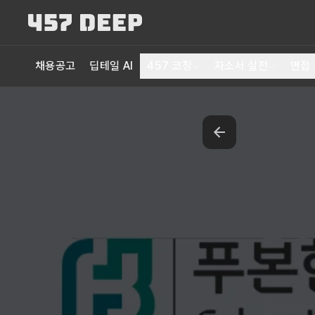
채용공고
딥테일 AI
457 코칭
자소서 실전
면접