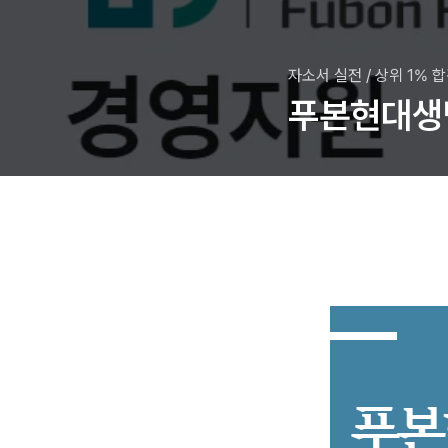
자소서 실전
/
상위 1% 
푸본현대생명