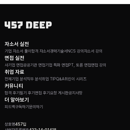
자소서 실전
기업 자소서 풀이
합격 자소서
경력기술서
NCS 강의
자소서 강의
면접 실전
사기업 면접
공공기관 면접
기업 특화 면접
PT, 토론 면접
면접 강의
취업 자료
전체
기업 분석
직무 분석
취업 TIP
Q&A
취린이 시리즈
커뮤니티
합격 후기
필기 후기
면접 후기
요청 게시판
공지사항
더 알아보기
피드백
구독하기
문의하기
상호명
457딥