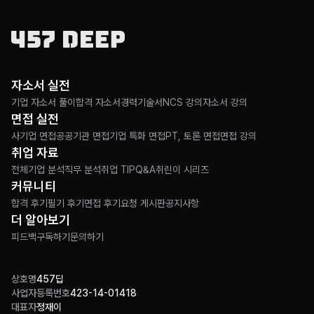
자소서 실전
기업 자소서 풀이
합격 자소서
경력기술서
NCS 강의
자소서 강의
면접 실전
사기업 면접
공공기관 면접
기업 특화 면접
PT, 토론 면접
면접 강의
취업 자료
전체
기업 분석
직무 분석
취업 TIP
Q&A
취린이 시리즈
커뮤니티
합격 후기
필기 후기
면접 후기
요청 게시판
공지사항
더 알아보기
피드백
구독하기
문의하기
상호명
457딥
사업자등록번호
423-14-01418
대표자
정재이