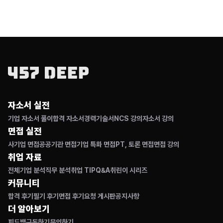
자소서 실전
기업 자소서 풀이
합격 자소서
경력기술서
NCS 강의
자소서 강의
면접 실전
사기업 면접
공공기관 면접
기업 특화 면접
PT, 토론 면접
면접 강의
취업 자료
전체
기업 분석
직무 분석
취업 TIP
Q&A
취린이 시리즈
커뮤니티
합격 후기
필기 후기
면접 후기
요청 게시판
공지사항
더 알아보기
피드백
구독하기
문의하기