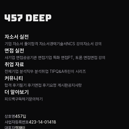
자소서 실전
기업 자소서 풀이
합격 자소서
경력기술서
NCS 강의
자소서 강의
면접 실전
사기업 면접
공공기관 면접
기업 특화 면접
PT, 토론 면접
면접 강의
취업 자료
전체
기업 분석
직무 분석
취업 TIP
Q&A
취린이 시리즈
커뮤니티
합격 후기
필기 후기
면접 후기
요청 게시판
공지사항
더 알아보기
피드백
구독하기
문의하기
상호명
457딥
사업자등록번호
423-14-01418
대표자
정재이