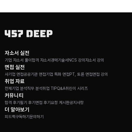
자소서 실전
기업 자소서 풀이
합격 자소서
경력기술서
NCS 강의
자소서 강의
면접 실전
사기업 면접
공공기관 면접
기업 특화 면접
PT, 토론 면접
면접 강의
취업 자료
전체
기업 분석
직무 분석
취업 TIP
Q&A
취린이 시리즈
커뮤니티
합격 후기
필기 후기
면접 후기
요청 게시판
공지사항
더 알아보기
피드백
구독하기
문의하기