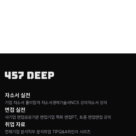
자소서 실전
기업 자소서 풀이
합격 자소서
경력기술서
NCS 강의
자소서 강의
면접 실전
사기업 면접
공공기관 면접
기업 특화 면접
PT, 토론 면접
면접 강의
취업 자료
전체
기업 분석
직무 분석
취업 TIP
Q&A
취린이 시리즈