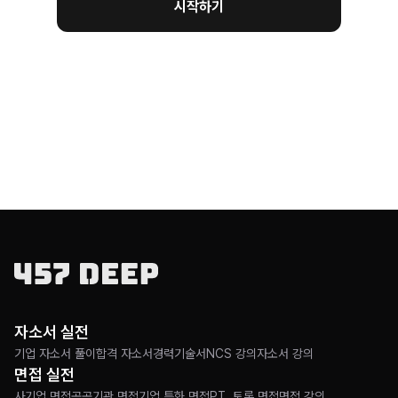
시작하기
자소서 실전
기업 자소서 풀이
합격 자소서
경력기술서
NCS 강의
자소서 강의
면접 실전
사기업 면접
공공기관 면접
기업 특화 면접
PT, 토론 면접
면접 강의