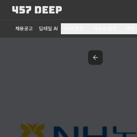
채용공고
딥테일 AI
457 코칭
자소서 실전
면접