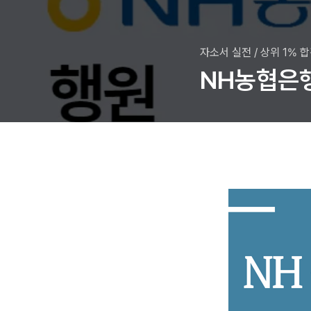
자소서 실전
/
상위 1% 
NH농협은행