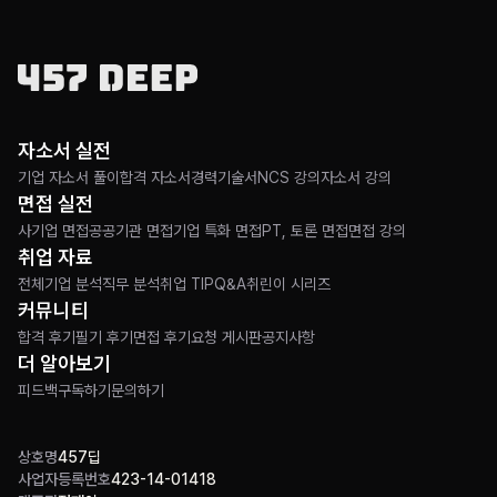
자소서 실전
기업 자소서 풀이
합격 자소서
경력기술서
NCS 강의
자소서 강의
면접 실전
사기업 면접
공공기관 면접
기업 특화 면접
PT, 토론 면접
면접 강의
취업 자료
전체
기업 분석
직무 분석
취업 TIP
Q&A
취린이 시리즈
커뮤니티
합격 후기
필기 후기
면접 후기
요청 게시판
공지사항
더 알아보기
피드백
구독하기
문의하기
상호명
457딥
사업자등록번호
423-14-01418