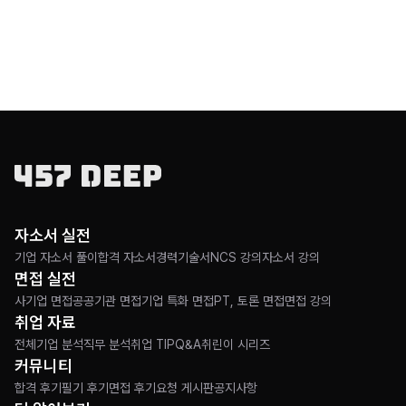
자소서 실전
기업 자소서 풀이
합격 자소서
경력기술서
NCS 강의
자소서 강의
면접 실전
사기업 면접
공공기관 면접
기업 특화 면접
PT, 토론 면접
면접 강의
취업 자료
전체
기업 분석
직무 분석
취업 TIP
Q&A
취린이 시리즈
커뮤니티
합격 후기
필기 후기
면접 후기
요청 게시판
공지사항