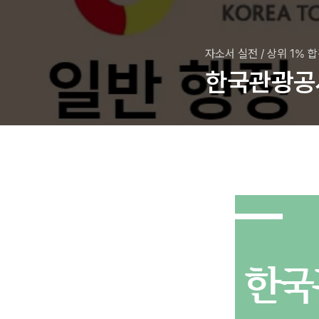
자소서 실전
/
상위 1% 
한국관광공사