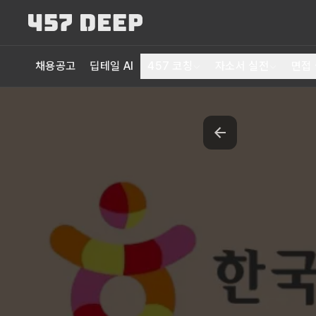
채용공고
딥테일 AI
457 코칭
자소서 실전
면접