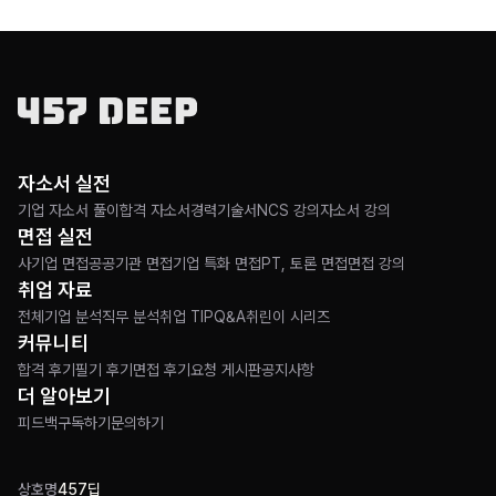
자소서 실전
기업 자소서 풀이
합격 자소서
경력기술서
NCS 강의
자소서 강의
면접 실전
사기업 면접
공공기관 면접
기업 특화 면접
PT, 토론 면접
면접 강의
취업 자료
전체
기업 분석
직무 분석
취업 TIP
Q&A
취린이 시리즈
커뮤니티
합격 후기
필기 후기
면접 후기
요청 게시판
공지사항
더 알아보기
피드백
구독하기
문의하기
상호명
457딥