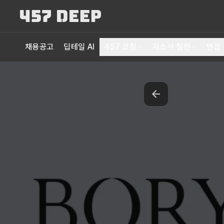
채용공고
딥테일 AI
457 코칭
자소서 실전
면접