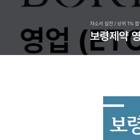
자소서 실전
/
상위 1% 
보령제약 영