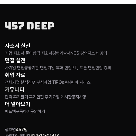
자소서 실전
기업 자소서 풀이
합격 자소서
경력기술서
NCS 강의
자소서 강의
면접 실전
사기업 면접
공공기관 면접
기업 특화 면접
PT, 토론 면접
면접 강의
취업 자료
전체
기업 분석
직무 분석
취업 TIP
Q&A
취린이 시리즈
커뮤니티
합격 후기
필기 후기
면접 후기
요청 게시판
공지사항
더 알아보기
피드백
구독하기
문의하기
상호명
457딥
사업자등록번호
423-14-01418