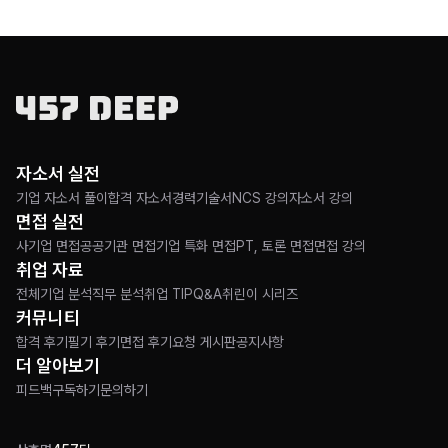
자소서 실전
기업 자소서 풀이
합격 자소서
경력기술서
NCS 강의
자소서 강의
면접 실전
사기업 면접
공공기관 면접
기업 특화 면접
PT, 토론 면접
면접 강의
취업 자료
전체
기업 분석
직무 분석
취업 TIP
Q&A
취린이 시리즈
커뮤니티
합격 후기
필기 후기
면접 후기
요청 게시판
공지사항
더 알아보기
피드백
구독하기
문의하기