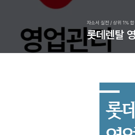
자소서 실전
/
상위 1% 
롯데렌탈 영