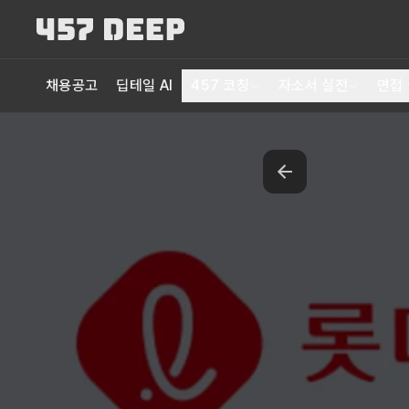
채용공고
딥테일 AI
457 코칭
자소서 실전
면접